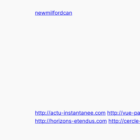
Aller
newmilfordcan
au
contenu
http://actu-instantanee.com
http://vue-
http://horizons-etendus.com
http://cercl